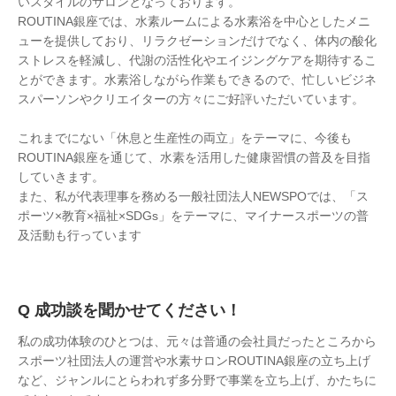
いスタイルのサロンとなっております。
ROUTINA銀座では、水素ルームによる水素浴を中心としたメニ
ューを提供しており、リラクゼーションだけでなく、体内の酸化
ストレスを軽減し、代謝の活性化やエイジングケアを期待するこ
とができます。水素浴しながら作業もできるので、忙しいビジネ
スパーソンやクリエイターの方々にご好評いただいています。
これまでにない「休息と生産性の両立」をテーマに、今後も
ROUTINA銀座を通じて、水素を活用した健康習慣の普及を目指
していきます。
また、私が代表理事を務める一般社団法人NEWSPOでは、「ス
ポーツ×教育×福祉×SDGs」をテーマに、マイナースポーツの普
及活動も行っています
成功談を聞かせてください！
私の成功体験のひとつは、元々は普通の会社員だったところから
スポーツ社団法人の運営や水素サロンROUTINA銀座の立ち上げ
など、ジャンルにとらわれず多分野で事業を立ち上げ、かたちに