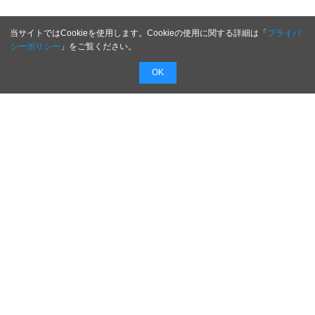
当サイトではCookieを使用します。Cookieの使用に関する詳細は「
プライバ
シーポリシー
」をご覧ください。
OK
将来は起業したい！就職したいあの会社の社長は
どんな人？
これから起業する方や悩んでいる経営者の方のヒ
ントも見つかるかもしれない！
企業成長の次なる一手を！日本のがんばる社長を
紹介中です！