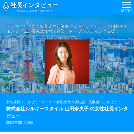
社長インタビュー
MENU
Interview with the president
テーマごとに様々な業界の起業家によるインタビューを掲載中！
インタビュー掲載は無料！企業ＰＲ・ブランディング支援！
女性社長インタビューテーマ：女性社長の成功談・失敗談インタビュー
株式会社シルキースタイル 山田奈央子 の女性社長インタ
ビュー
2009年08月25日