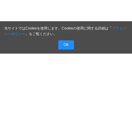
当サイトではCookieを使用します。Cookieの使用に関する詳細は「
プライバ
シーポリシー
」をご覧ください。
OK
将来は起業したい！就職したいあの会社の社長は
どんな人？
これから起業する方や悩んでいる経営者の方のヒ
ントも見つかるかもしれない！
企業成長の次なる一手を！日本のがんばる社長を