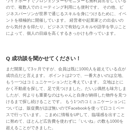
ワイトボードでプロジェクターやモニターも無料貸出をしている
ので、複数人でのミーティング利用にも便利です。 その他、ビ
ジネスパーソンが世界で通じるスキルを身につけるために、イベ
ントを積極的に開催しています。 経営者や起業家との出会いの
から気付きを得たり、ビジネスで有効なスキルや語学を学ぶこと
によって、個人の目線を高くするきっかけも作っています。
成功談を聞かせてください！
まだ開業して3ヶ月ですが、会員は既に1000人を超えている点が
成功点だと言えます。 ポイントは2つで、一番大きいのは立地、
もう一つはコミュニケーションだと考えています。 立地はとに
かく不動産を探して、足で見つけました。だいぶ偶然も味方しま
したが、何よりも重要なのはちゃんと自身が納得した物件を見つ
けるまで探し続けることです。 もう1つのコミュニケーションに
ついては、販促費がほぼ無いのでFacebookを使って口コミベー
スで行っています。 こまめに情報をUPして、臨場感を出すこと
に努めて、ほとんど広告費を使わずに「いいね」の数も1000を
超えることができました。