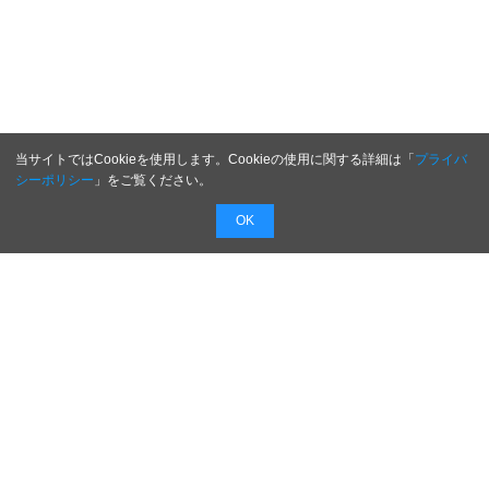
当サイトではCookieを使用します。Cookieの使用に関する詳細は「
プライバ
シーポリシー
」をご覧ください。
OK
将来は起業したい！就職したいあの会社の社長は
どんな人？
これから起業する方や悩んでいる経営者の方のヒ