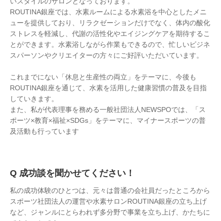
いスタイルのサロンとなっております。
ROUTINA銀座では、水素ルームによる水素浴を中心としたメニ
ューを提供しており、リラクゼーションだけでなく、体内の酸化
ストレスを軽減し、代謝の活性化やエイジングケアを期待するこ
とができます。水素浴しながら作業もできるので、忙しいビジネ
スパーソンやクリエイターの方々にご好評いただいています。
これまでにない「休息と生産性の両立」をテーマに、今後も
ROUTINA銀座を通じて、水素を活用した健康習慣の普及を目指
していきます。
また、私が代表理事を務める一般社団法人NEWSPOでは、「ス
ポーツ×教育×福祉×SDGs」をテーマに、マイナースポーツの普
及活動も行っています
成功談を聞かせてください！
私の成功体験のひとつは、元々は普通の会社員だったところから
スポーツ社団法人の運営や水素サロンROUTINA銀座の立ち上げ
など、ジャンルにとらわれず多分野で事業を立ち上げ、かたちに