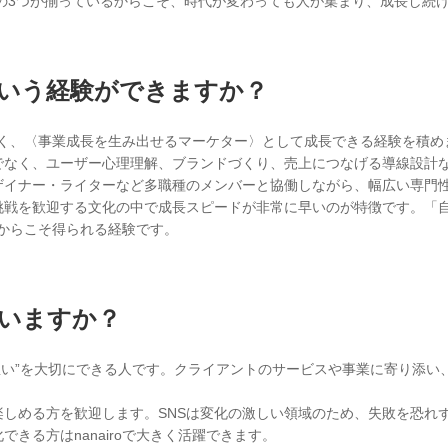
価。この3つが揃っているからこそ、時代が変わっても人が集まり、成長し
いう経験ができますか？
ではなく、〈事業成長を生み出せるマーケター〉として成長できる経験を積め
でなく、ユーザー心理理解、ブランドづくり、売上につなげる導線設計
ザイナー・ライターなど多職種のメンバーと協働しながら、幅広い専門
挑戦を歓迎する文化の中で成長スピードが非常に早いのが特徴です。「
oだからこそ得られる経験です。
いますか？
も“想い”を大切にできる人です。クライアントのサービスや事業に寄り添
楽しめる方を歓迎します。SNSは変化の激しい領域のため、失敗を恐れ
きる方はnanairoで大きく活躍できます。