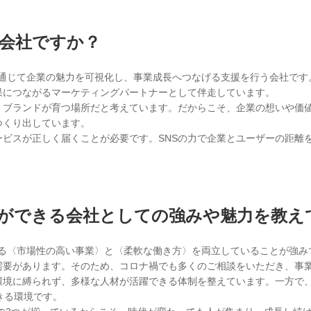
会社ですか？
ングを通じて企業の魅力を可視化し、事業成長へつなげる支援を行う会社で
果につながるマーケティングパートナーとして伴走しています。
れ、ブランドが育つ場所だと考えています。だからこそ、企業の想いや価
つくり出しています。
ービスが正しく届くことが必要です。SNSの力で企業とユーザーの距離
ができる会社としての強みや魅力を教え
長できる〈市場性の高い事業〉と〈柔軟な働き方〉を両立していることが強み
需要があります。そのため、コロナ禍でも多くのご相談をいただき、事
環境に縛られず、多様な人材が活躍できる体制を整えています。一方で
きる環境です。