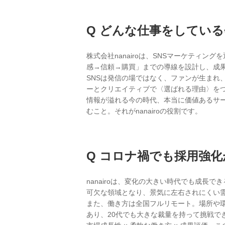
どんな仕事をしている
株式会社nanairoは、SNSマーケティ
感→信頼→購買」までの導線を設計し、成
SNSは発信の場ではなく、ファンが生ま
ーとクリエイティブで〈選ばれる理由〉を
情報が溢れる今の時代、本当に価値あるサ
むこと。それがnanairoの役割です。
コロナ禍でも採用強化
nanairoは、変化の大きい時代でも成
可欠な領域となり、景気に左右されにくい
また、働き方は全国フルリモート。場所や
あり、20代でも大きな裁量を持って挑戦で